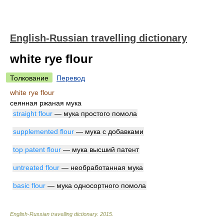
English-Russian travelling dictionary
white rye flour
Толкование
Перевод
white rye flour
сеянная ржаная мука
straight flour
— мука простого помола
supplemented flour
— мука с добавками
top patent flour
— мука высший патент
untreated flour
— необработанная мука
basic flour
— мука односортного помола
English-Russian travelling dictionary
.
2015
.