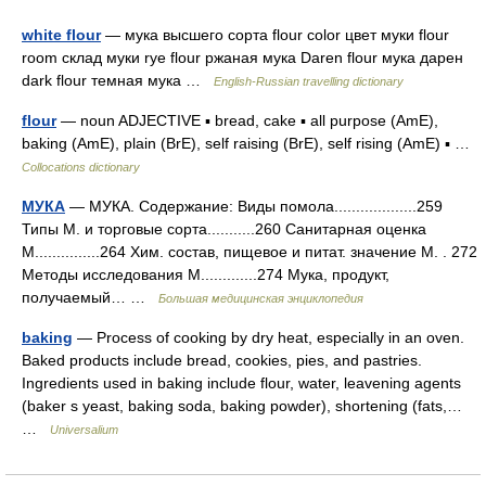
white flour
— мука высшего сорта flour color цвет муки flour
room склад муки rye flour ржаная мука Daren flour мука дарен
dark flour темная мука …
English-Russian travelling dictionary
flour
— noun ADJECTIVE ▪ bread, cake ▪ all purpose (AmE),
baking (AmE), plain (BrE), self raising (BrE), self rising (AmE) ▪ …
Collocations dictionary
МУКА
— МУКА. Содержание: Виды помола...................259
Типы М. и торговые сорта...........260 Санитарная оценка
М...............264 Хим. состав, пищевое и питат. значение М. . 272
Методы исследования М.............274 Мука, продукт,
получаемый… …
Большая медицинская энциклопедия
baking
— Process of cooking by dry heat, especially in an oven.
Baked products include bread, cookies, pies, and pastries.
Ingredients used in baking include flour, water, leavening agents
(baker s yeast, baking soda, baking powder), shortening (fats,…
…
Universalium